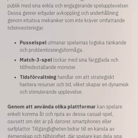
publik med sina enkla och engagerande spelupplevelser.
Dessa genrer erbjuder avkoppling och underhållning
genom intuitiva mekaniker som inte kräver omfattande
tidsinvesteringar.
Pusselspel
utmanar spelarnas logiska tänkande
och problemlösningsförmåga.
Match-3-spel
lockar med sina färgglada och
tillfredsställande mönster.
Tidsförvaltning
handlar om att strategiskt
hantera resurser och tid, vilket skapar en dynamisk
och stimulerande upplevelse.
Genom att använda olika plattformar
kan spelare
enkelt komma åt och njuta av dessa casual-spel,
oavsett om det är på datorer, smartphones eller
surfplattor. Tillgängligheten bidrar till en känsla av
gemenskap och tillhörighet, där spelare kan dela sina