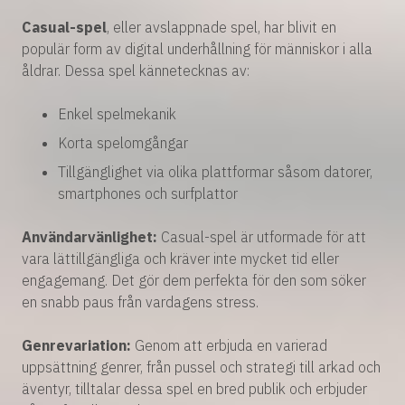
Casual-spel
, eller avslappnade spel, har blivit en
populär form av digital underhållning för människor i alla
åldrar. Dessa spel kännetecknas av:
Enkel spelmekanik
Korta spelomgångar
Tillgänglighet via olika plattformar såsom datorer,
smartphones och surfplattor
Användarvänlighet:
Casual-spel är utformade för att
vara lättillgängliga och kräver inte mycket tid eller
engagemang. Det gör dem perfekta för den som söker
en snabb paus från vardagens stress.
Genrevariation:
Genom att erbjuda en varierad
uppsättning genrer, från pussel och strategi till arkad och
äventyr, tilltalar dessa spel en bred publik och erbjuder