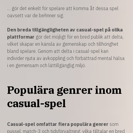
… gör det enkelt för spelare att komma åt dessa spel
oavsett var de befinner sig.
Den breda tillgängligheten av casual-spel på olika
plattformar
gör det möjligt för en bred publik att delta,
vilket skapar en känsla av gemenskap och tillhörighet
bland spelare. Genom att delta i casual-spel kan
individer njuta av avkoppling och förbättrad mental hälsa
i en gemensam och lättillgänglig miljö.
Populära genrer inom
casual-spel
Casual-spel omfattar flera populära genrer
som
pussel, match-3 och tidsförvaltning, vilka tilltalar en bred